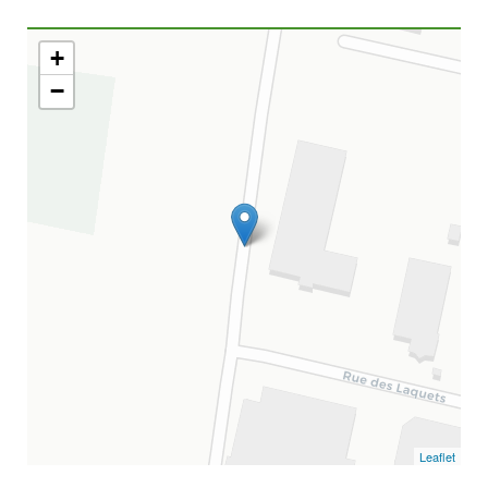
+
−
Leaflet